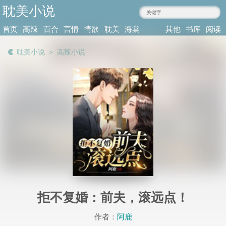
耽美小说
ziyiba.com
首页
高辣
百合
言情
情欲
耽美
海棠
其他
书库
阅读
小说
肉文
小说
小说
小说
耽美
类型
记录
耽美小说
＞
高辣小说
拒不复婚：前夫，滚远点！
作者：
阿鹿