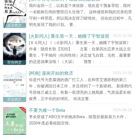
我叫金田一三，以前是个准侦探，现在是个预备罪犯，我对
一名昵称孔明的警部日久生情了。 这种感觉和我的完美犯罪
守则一样罪恶。所以我决定挥刀斩情丝。 但在此过程中，孔
明先发现了我的计划。 要..
百合肉文
[火影同人] 重生第一天，她睡了宇智波斑
2025-10-26
[ＢＧ同人] 《（火影同人）重生第一天，她睡了宇智波斑》
作者：隐世长歌【完结】 文案：自第四次忍界大战之后
重生，千手烛间（柱间性转）决定放飞自我，当然，最重要
的还是搞事业啦！（大误） 预警： ..
百合肉文
[柯南] 漫画开始的救济
2025-10-26
你是代号为贵腐酒的酒厂打工人，在和苦艾酒搭档的第三
年，你被调回日本工作，并且得到了一个新搭档。 新搭档代
号苏格兰威士忌，有着一双漂亮的上挑凤眼，气质温柔长相
俊秀，正中你的好球区。 你决定要..
百合肉文
不要为难一个Beta
2025-08-18
李央穿成了ABO文中的炮灰Beta，除莲折最新鼎力大作，
2026年度必看校园言情。