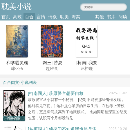
耽美小说
ziyiba.com
首页
高辣
百合
言情
情欲
耽美
海棠
其他
书库
阅读
小说
肉文
小说
小说
小说
耽美
类型
记录
和学霸灵魂
[网王] 苦夏
[柯南] 我要
肆亿伍
超难食
沐裕鹿
互换后他死
逃离柯学主
了
线
百合肉文·小说列表
[柯南同人] 萩原警官想要自救
2025-11-02
萩原警官从小就有一个秘密。 [绝对不能被那些鬼怪发现，
他能看见它们。] 这种提心吊胆的日常生活，在他考上警校
之后，更是瞬间拔高到了地狱模式。 比如同期被深重的怨灵
绝世甜O竟
包围，认识两个月都没能见..
百合肉文
粥粥亦未寝
是控制狂
[名柯同人] 侦探们不知道我也是反派
2025-10-26