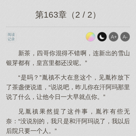
第163章（2 / 2）
阅读
记录
新茶，四哥你混得不错啊，连新出的雪山
银芽都有，皇宫里都还没呢。”
“是吗？”胤禛不大在意这个，见胤祚放下
了茶盏便说道，“说说吧，昨儿你在汗阿玛那里
说了什么，让他今日一大早就点你。”
见胤禛果然提了这件事，胤祚有些无
奈：“没说别的，我只是和汗阿玛说了，我以后
后院只要一个人。”