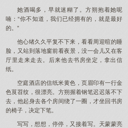
她酒喝多，早就迷糊了。方朔抱着她呢
喃：“你不知道，我们已经拥有的，就是最好
的。”
他心绪久久平复不下来，看看周迎暄的睡
脸，又站到落地窗前看夜景，没一会儿又在客
厅里走来走去。后来他去书房坐定，拿出信
纸。
空庭酒店的信纸米黄色，页眉印有一行金
色茛苕纹，很漂亮。方朔握着钢笔迟迟落不下
去，他起身去各个房间绕了一圈，才坐回书房
的椅子，决定下笔。
写写，想想，停停，又接着写。天蒙蒙亮