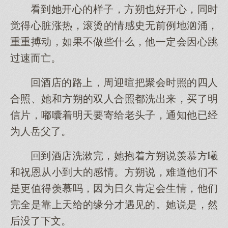
看到她开心的样子，方朔也好开心，同时
觉得心脏涨热，滚烫的情感史无前例地汹涌，
重重搏动，如果不做些什么，他一定会因心跳
过速而亡。
回酒店的路上，周迎暄把聚会时照的四人
合照、她和方朔的双人合照都洗出来，买了明
信片，嘟囔着明天要寄给老头子，通知他已经
为人岳父了。
回到酒店洗漱完，她抱着方朔说羡慕方曦
和祝恩从小到大的感情。方朔说，难道他们不
是更值得羡慕吗，因为日久肯定会生情，他们
完全是靠上天给的缘分才遇见的。她说是，然
后没了下文。